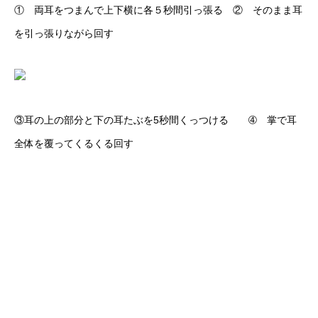
① 両耳をつまんで上下横に各５秒間引っ張る ② そのまま耳
を引っ張りながら回す
③耳の上の部分と下の耳たぶを5秒間くっつける ➃ 掌で耳
全体を覆ってくるくる回す