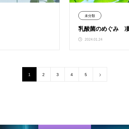
未分類
乳酸菌のめぐみ 
2024.01.24
1
2
3
4
5