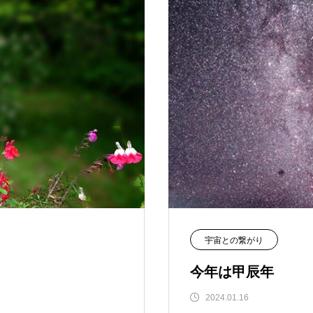
宇宙との繋がり
今年は甲辰年
2024.01.16