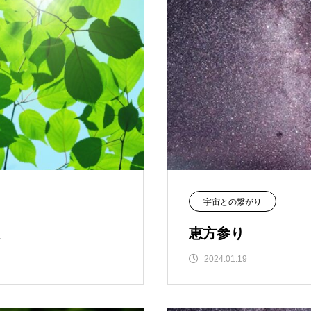
宇宙との繋がり
恵方参り
2024.01.19