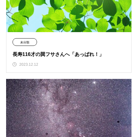
未分類
長寿116才の巽フサさんへ「あっぱれ！」
2023.12.12