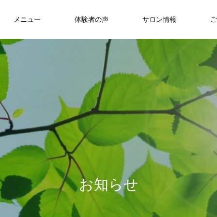
メニュー
体験者の声
サロン情報
ご
お
知
ら
せ