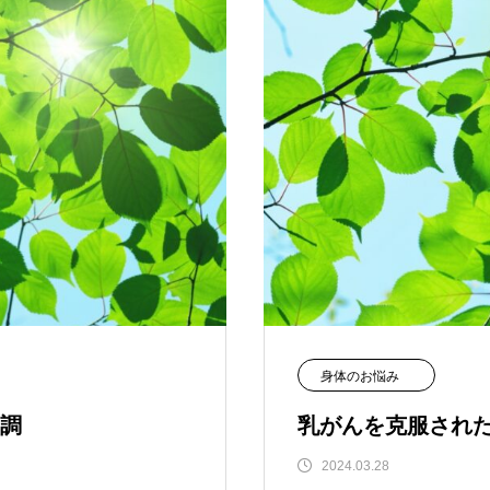
身体のお悩み
調
乳がんを克服され
2024.03.28