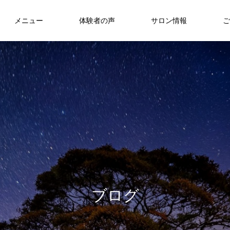
メニュー
体験者の声
サロン情報
ご
ブ
ロ
グ