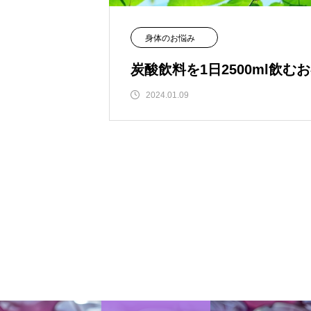
身体のお悩み
炭酸飲料を1日2500ml飲む
2024.01.09