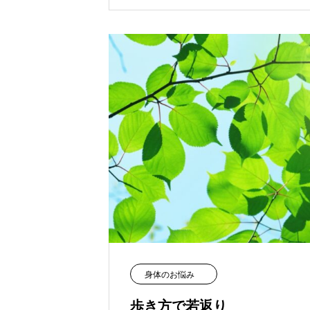
身体のお悩み
歩き方で若返り